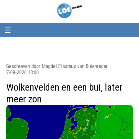
Loemedia
Loemedia
-
Weet
wat
er
☰
speelt!
Geschreven door Magdel Erasmus van Buienradar
7-08-2026 13:00
Wolkenvelden en een bui, later
meer zon