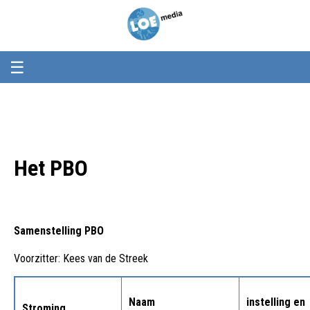
Loemedia
Loemedia
-
Weet
wat
er
☰
speelt!
Het PBO
Samenstelling PBO
Voorzitter: Kees van de Streek
Naam
instelling en
Stroming