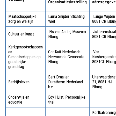
Organisatie/instelling
adresgegeve
Maatschappelijke
Laura Snijder Stichting
Lange Wijden
zorg en welzijn
Wiel
8081 CR Elbur
Els van Andel, Museum
Jufferenstraat
Cultuur en kunst
Elburg
8081 CR Elbur
Kerkgenootschappen
en
Cor Kuit Nederlands
Van
Genootschappen op
Hervormde Gemeente
Kinsbergenstra
geestelijke
Elburg
8081CL Elburg
grondslag
Bert Draaijer,
Uiterwaardens
Bedrijfsleven
Duratherm Nederland
21, 8081 HJ
b.v.
Elburg
Onderwijs en
Edy Hulst, Persoonlijke
educatie
titel
Korfbalverenig