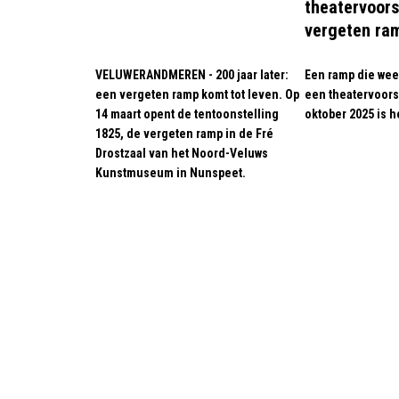
theatervoors
vergeten ram
VELUWERANDMEREN - 200 jaar later:
Een ramp die weer
een vergeten ramp komt tot leven. Op
een theatervoorst
14 maart opent de tentoonstelling
oktober 2025 is h
1825, de vergeten ramp in de Fré
Drostzaal van het Noord-Veluws
Kunstmuseum in Nunspeet.