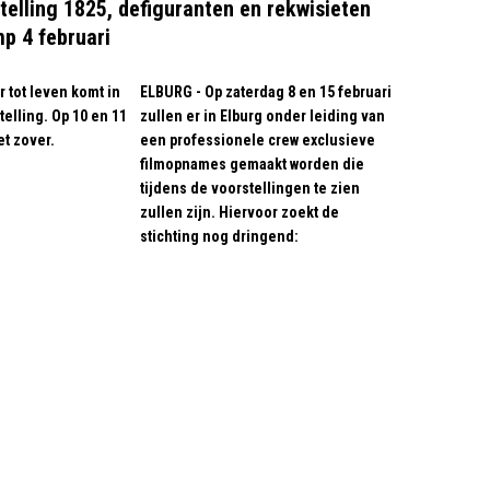
telling 1825, de
figuranten en rekwisieten
p 4 februari
 tot leven komt in
ELBURG - Op zaterdag 8 en 15 februari
elling. Op 10 en 11
zullen er in Elburg onder leiding van
et zover.
een professionele crew exclusieve
filmopnames gemaakt worden die
tijdens de voorstellingen te zien
zullen zijn. Hiervoor zoekt de
stichting nog dringend: