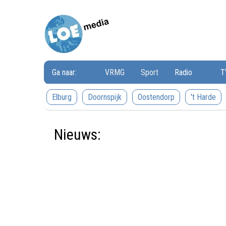
Loemedia
Loemedia
-
Weet
wat
er
speelt!
Ga naar:
VRMG
Sport
Radio
T
Elburg
Doornspijk
Oostendorp
't Harde
Nieuws: