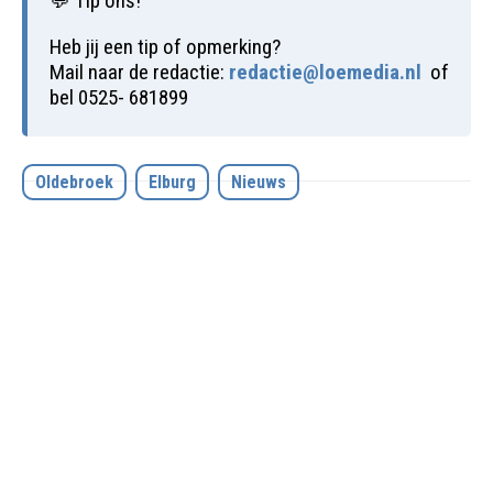
💬 Tip ons!
Heb jij een tip of opmerking?
Mail naar de redactie:
redactie@loemedia.nl
of
bel 0525- 681899
Oldebroek
Elburg
Nieuws