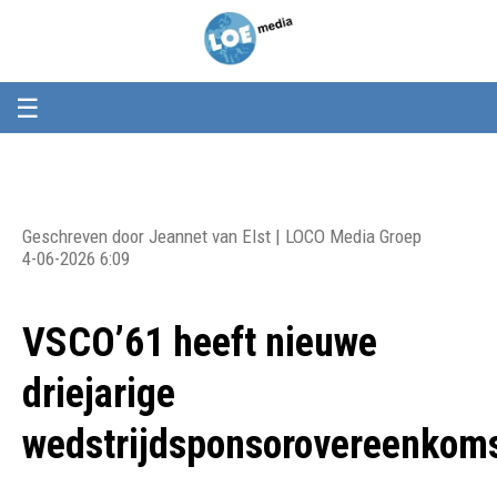
Loemedia
Loemedia
-
Weet
wat
er
☰
speelt!
Geschreven door Jeannet van Elst | LOCO Media Groep
4-06-2026 6:09
VSCO’61 heeft nieuwe
driejarige
wedstrijdsponsorovereenkom